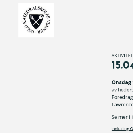
AKTIVITE
15.0
Onsdag 
av heders
Foredrage
Lawrence 
Se mer i 
Innkalling 