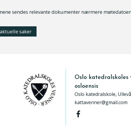
ene sendes relevante dokumenter nærmere møtedatoen
 aktuelle saker
Oslo katedralskoles 
osloensis
Oslo katedralskole, Ullev
kattavenner@gmail.com