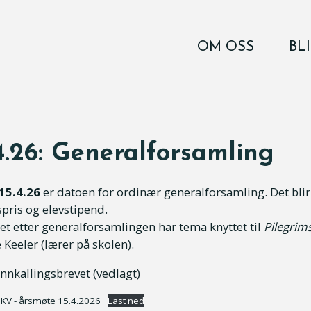
OM OSS
BL
T
4.26: Generalforsamling
15.4.26
er datoen for ordinær generalforsamling. Det bli
pris og elevstipend.
t etter generalforsamlingen har tema knyttet til
Pilegrim
Keeler (lærer på skolen).
innkallingsbrevet (vedlagt)
OKV - årsmøte 15.4.2026
Last ned